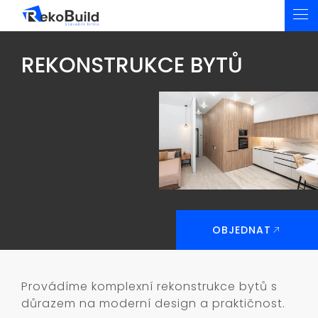
REKONSTRUKCE BYTŮ
OBJEDNAT
Provádíme komplexní rekonstrukce bytů s
důrazem na moderní design a praktičnost.