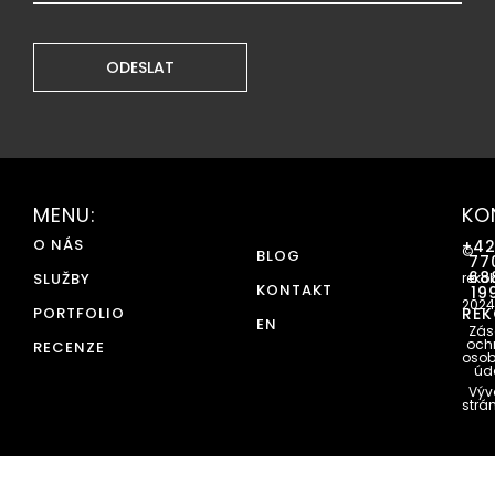
MENU:
KO
O NÁS
+4
©
BLOG
77
68
SLUŽBY
reko
KONTAKT
19
2024
PORTFOLIO
REK
EN
Zás
och
RECENZE
osob
úd
Výv
strá